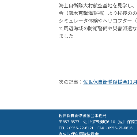
海上自衛隊大村航空基地を見学し、
令（鈴木克哉海将補）より挨拶のの
シミュレータ体験やヘリコプター（
て周辺海域の防衛警備や災害派遣な
ました。
次の記事：
佐世保自衛隊後援会11
佐世保自衛隊後援会事務局
〒857-8577 佐世保市湊町6-10（佐世保
TEL：0956-22-6121 FAX：0956-25-8616
© 佐世保自衛隊後援会