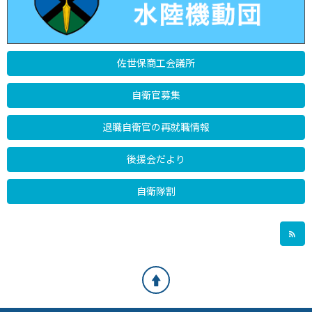
佐世保商工会議所
自衛官募集
退職自衛官の再就職情報
後援会だより
自衛隊割